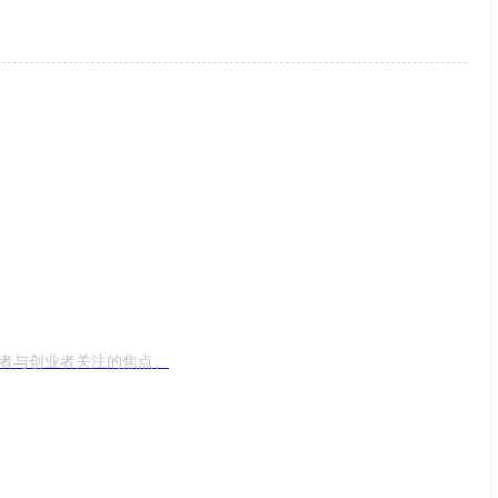
者与创业者关注的焦点。