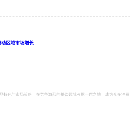
撬动区域市场增长
品特色与市场策略，在竞争激烈的餐饮领域占据一席之地，成为众多消费