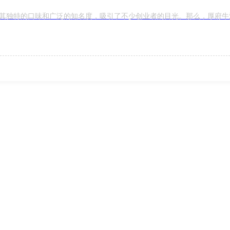
其独特的口味和广泛的知名度，吸引了不少创业者的目光。那么，厚府牛