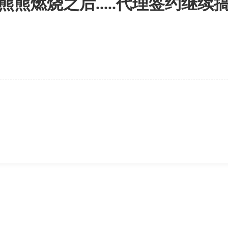
熊熊燃烧之后.....代理签约继续