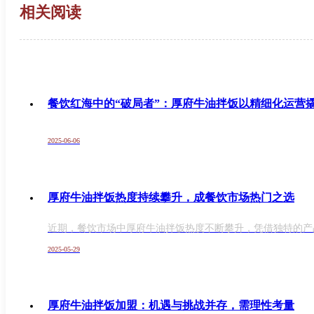
相关阅读
餐饮红海中的“破局者”：厚府牛油拌饭以精细化运营
2025-06-06
厚府牛油拌饭热度持续攀升，成餐饮市场热门之选
近期，餐饮市场中厚府牛油拌饭热度不断攀升，凭借独特的产
2025-05-29
厚府牛油拌饭加盟：机遇与挑战并存，需理性考量